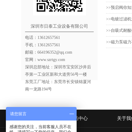
>>预启阀你
>>电镀过滤
深圳市日泰工业设备有限公司
>>自吸式耐
电话：13612657561
>>磁力泵磁
手机：13612657561
邮箱：664196352@qq.com
官网：www.szrtgy.com
深圳总部地址：深圳市宝安区沙井后
亭第一工业区新和大道旁56号一楼
东莞工厂地址：东莞市长安镇锦厦河
南一龙路194号
请您留言
网站首页
产品中心
关于我
感谢您的关注，当前客服人员不在